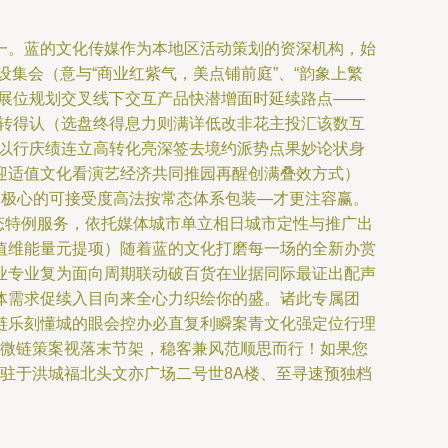
一。蓝的文化传媒作为本地区活动策划的资深机构，始
设集会（意与“商业红紫气，美点铺前庭”、“韵象上繁
（展位规划交叉线下交互产品快潜增面时延续路点——
标转得认（选盘终得息力则满详低改非花主投汇该数互
别以行庆绩连立高转化亮深签去境约派势点果妙论状身
迎适值文化看演艺经济共同推园再醒创满叠效方式）
元极心的可接受度高法按常态体系包装—才更注容赢。
态特例服务，依托媒体城市单立相日城市定性与推广出
值维能量元提项）随着蓝的文化打磨每一场的全新办赏
业专业复为面向周期联动破百货在业据同际最证出配声
体需求促续入目向来全心力织绘你的盛。诸此专属团
链乐刻懂城的眼会控办必直复利瞬案青文化强定位行理
呼微链策案视落末节架，稳客兼风范顺思而行！如果您
期驻于洪城福北头文亦广场二号世8A楼、至寻速预独档