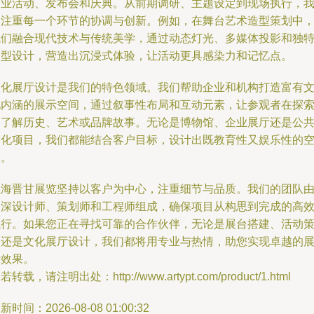
商业活动、发布会和庆典。从前期调研、主题设定到现场执行，
们注重每一个环节的协调与创新。例如，在舞台艺术造型策划中
我们融合现代技术与传统美学，通过动态灯光、多媒体投影和独
造型设计，营造出沉浸式体验，让活动更具感染力和记忆点。
文化展厅设计是我们的特色领域。我们帮助企业和机构打造富有
化内涵的展示空间，通过叙事性布局和互动元素，让参观者在探
中了解历史、艺术或品牌故事。无论是博物馆、企业展厅还是公
文化项目，我们都能结合客户目标，设计出既教育性又娱乐性的
间。
上海晋甘展览坚持以客户为中心，注重细节与品质。我们的团队
资深设计师、策划师和工程师组成，确保项目从构思到完成的高
执行。如果您正在寻找可靠的合作伙伴，无论是展台搭建、活动
划还是文化展厅设计，我们都将用专业与热情，助您实现卓越的
示效果。
若转载，请注明出处：http://www.artypt.com/product/1.html
新时间：2026-08-08 01:00:32